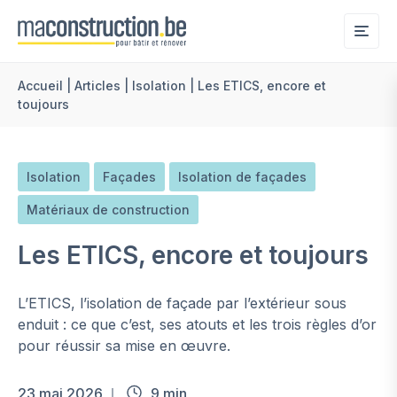
Me
Accueil
|
Articles
|
Isolation
|
Les ETICS, encore et
toujours
Isolation
Façades
Isolation de façades
Matériaux de construction
Les ETICS, encore et toujours
L’ETICS, l’isolation de façade par l’extérieur sous
enduit : ce que c’est, ses atouts et les trois règles d’or
pour réussir sa mise en œuvre.
23 mai 2026
9 min