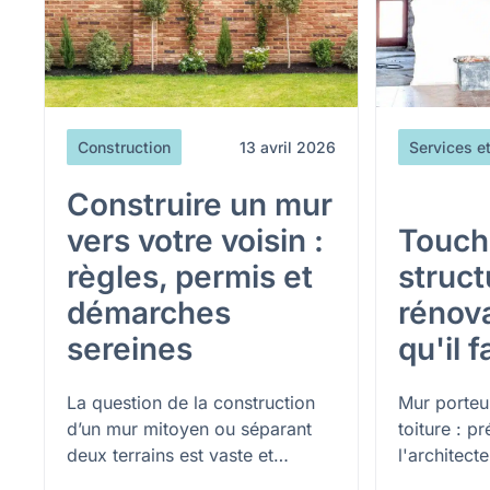
Construction
13 avril 2026
Services e
Construire un mur
vers votre voisin :
Touche
règles, permis et
struct
démarches
rénova
sereines
qu'il 
La question de la construction
Mur porteur
d’un mur mitoyen ou séparant
toiture : p
deux terrains est vaste et
l'architect
continue à faire couler
structure 