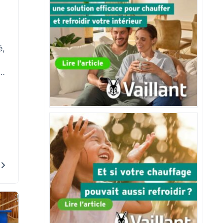
é,
s
r