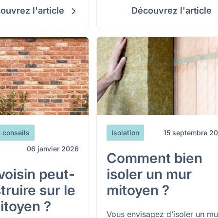
.
réflexes, dans un cadre qui se
ouvrez l'article
Découvrez l'article
renforce.
t conseils
Isolation
15 septembre 2
06 janvier 2026
Comment bien
voisin peut-
isoler un mur
truire sur le
mitoyen ?
itoyen ?
Vous envisagez d’isoler un mu