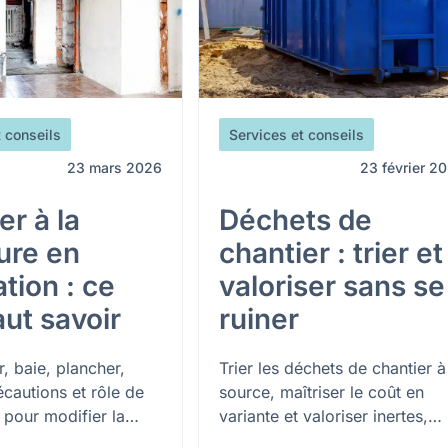
t conseils
Services et conseils
23 mars 2026
23 février 2
r à la
Déchets de
ure en
chantier : trier et
tion : ce
valoriser sans se
faut savoir
ruiner
, baie, plancher,
Trier les déchets de chantier à
récautions et rôle de
source, maîtriser le coût en
e pour modifier la
variante et valoriser inertes,
d'une maison en
bois et métaux : les bons