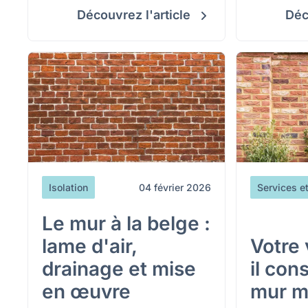
beaucoup d’encre.
rénovation
Découvrez l'article
Déc
Isolation
04 février 2026
Services e
Le mur à la belge :
lame d'air,
Votre 
drainage et mise
il cons
en œuvre
mur m