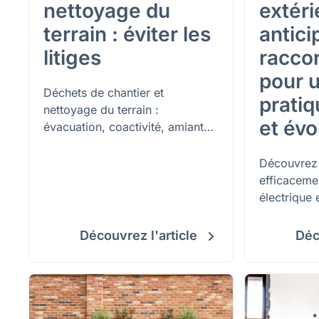
nettoyage du
extéri
terrain : éviter les
antici
litiges
racco
pour u
Déchets de chantier et
pratiq
nettoyage du terrain :
et évo
évacuation, coactivité, amiante,
terres excavées et forfait.
Comment cadrer ce poste dans
Découvrez
le contrat et éviter les surcoûts.
efficacemen
électrique 
câbles ente
sécurité e
Découvrez l'article
Déc
pour un jar
évolutif.