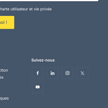
harte utilisateur et vie privée
oi !
Suivez-nous
ction
es
ïques