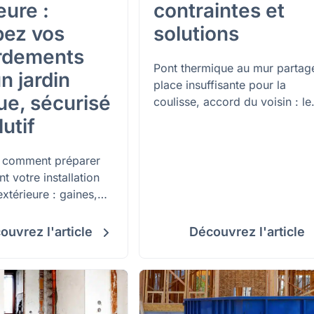
eure :
contraintes et
pez vos
solutions
rdements
Pont thermique au mur partag
n jardin
place insuffisante pour la
ue, sécurisé
coulisse, accord du voisin : le
contraintes et solutions du mu
lutif
à coulisse en mitoyenneté.
 comment préparer
t votre installation
extérieure : gaines,
rrés, normes IP,
t équipements adaptés
ouvrez l'article
Découvrez l'article
din fonctionnel et