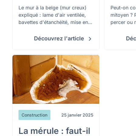
Le mur à la belge (mur creux)
Peut-on co
expliqué : lame d'air ventilée,
mitoyen ? P
bavettes d'étanchéité, mise en
percer ou 
œuvre soignée et cas du mur à
sans l’acco
coulisse 0 cm.
Réponse dan
Découvrez l'article
Déc
Construction
25 janvier 2025
La mérule : faut-il