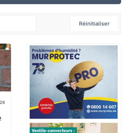
Réinitialiser
026
e