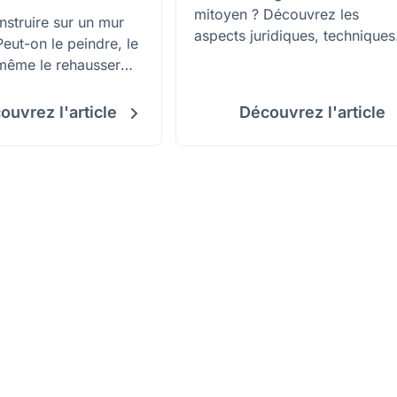
mitoyen ? Découvrez les
nstruire sur un mur
aspects juridiques, techniques
eut-on le peindre, le
et pratiques à connaître avant
même le rehausser
de démarrer. Evitez les erreur
rd de son voisin ?
coûteuses et optimisez
s cet article !
ouvrez l'article
Découvrez l'article
l’efficacité de votre isolation.