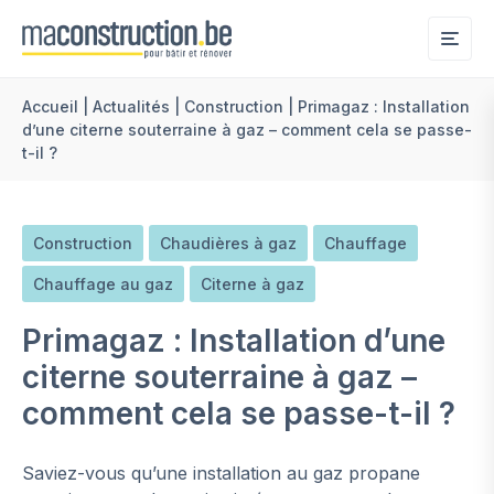
Me
Accueil
|
Actualités
|
Construction
|
Primagaz : Installation
d’une citerne souterraine à gaz – comment cela se passe-
t-il ?
Construction
Chaudières à gaz
Chauffage
Chauffage au gaz
Citerne à gaz
Primagaz : Installation d’une
citerne souterraine à gaz –
comment cela se passe-t-il ?
Saviez-vous qu’une installation au gaz propane