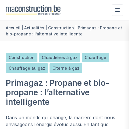
Me
Accueil
|
Actualités
|
Construction
|
Primagaz : Propane et
bio-propane : l’alternative intelligente
Construction
Chaudières à gaz
Chauffage
Chauffage au gaz
Citerne à gaz
Primagaz : Propane et bio-
propane : l’alternative
intelligente
Dans un monde qui change, la manière dont nous
envisageons l’énergie évolue aussi. En tant que