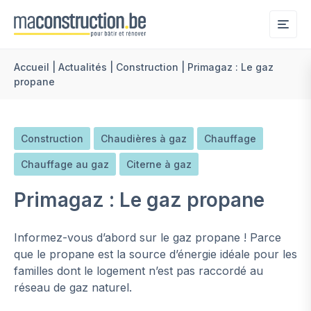
Me
Accueil
|
Actualités
|
Construction
|
Primagaz : Le gaz
propane
Construction
Chaudières à gaz
Chauffage
Chauffage au gaz
Citerne à gaz
Primagaz : Le gaz propane
Informez-vous d’abord sur le gaz propane ! Parce
que le propane est la source d’énergie idéale pour les
familles dont le logement n’est pas raccordé au
réseau de gaz naturel.