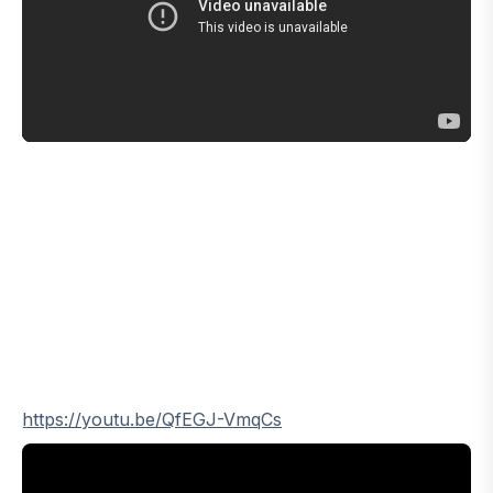
https://youtu.be/QfEGJ-VmqCs