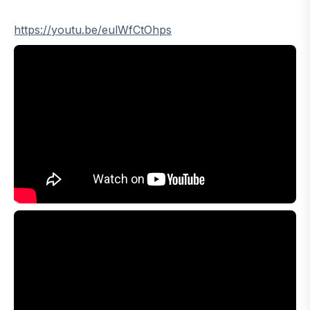
https://youtu.be/eulWfCtOhps