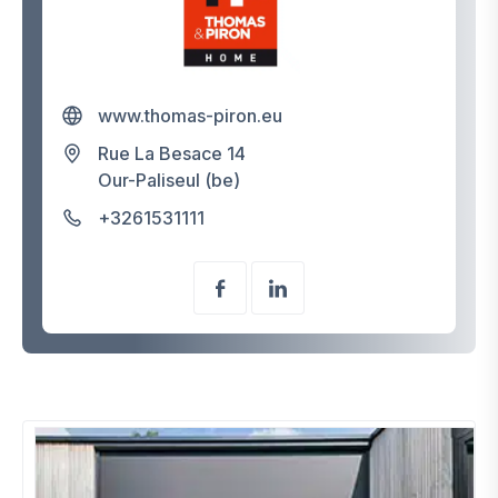
www.thomas-piron.eu
Rue La Besace 14
Our-Paliseul (be)
+3261531111