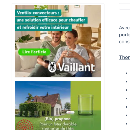
Avec
port
const
Thom