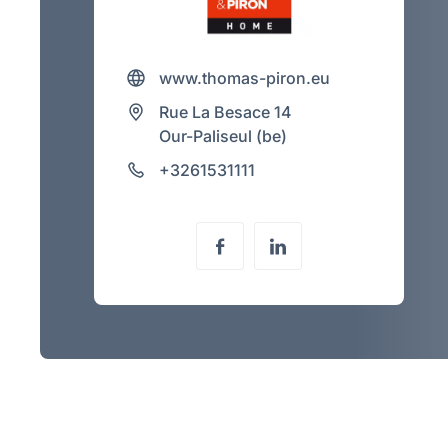
www.thomas-piron.eu
Rue La Besace 14
Our-Paliseul (be)
+3261531111