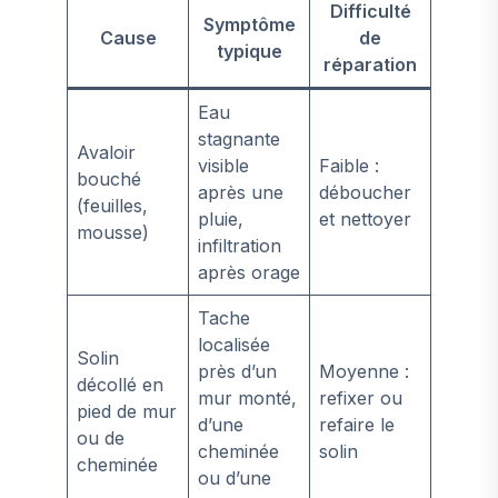
Difficulté
Symptôme
Cause
de
typique
réparation
Eau
stagnante
Avaloir
visible
Faible :
bouché
après une
déboucher
(feuilles,
pluie,
et nettoyer
mousse)
infiltration
après orage
Tache
localisée
Solin
près d’un
Moyenne :
décollé en
mur monté,
refixer ou
pied de mur
d’une
refaire le
ou de
cheminée
solin
cheminée
ou d’une