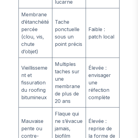
lucarne
Membrane
d’étanchéité
Tache
percée
ponctuelle
Faible :
(clou, vis,
sous un
patch local
chute
point précis
d’objet)
Multiples
Vieillisseme
Élevée :
taches sur
nt et
envisager
une
fissuration
une
membrane
du roofing
réfection
de plus de
bitumineux
complète
20 ans
Flaque qui
Mauvaise
ne s’évacue
Élevée :
pente ou
jamais,
reprise de
contre-
biofilm
la forme de