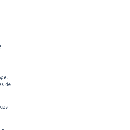
e
age.
es de
ques
ans