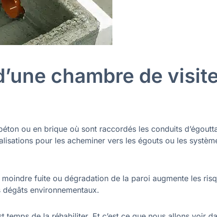
 d’une chambre de visit
béton ou en brique où sont raccordés les conduits d’égoutt
nalisations pour les acheminer vers les égouts ou les systèm
La moindre fuite ou dégradation de la paroi augmente les ris
s dégâts environnementaux.
est temps de la réhabiliter. Et c’est ce que nous allons voir d