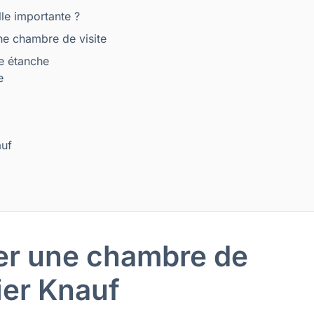
lle importante ?
ne chambre de visite
te étanche
e
auf
er une chambre de
lier Knauf