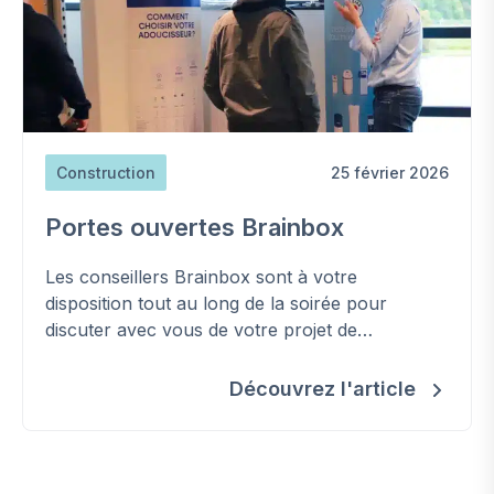
Construction
25 février 2026
Portes ouvertes Brainbox
Les conseillers Brainbox sont à votre
disposition tout au long de la soirée pour
discuter avec vous de votre projet de
construction ou de rénovation complète. Vous
recevrez des informations de qualités et des
Découvrez l'article
conseils pertinents pour bien démarrer l’étude
de votre projet.