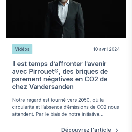
Vidéos
10 avril 2024
Il est temps d’affronter l’avenir
avec Pirrouet®, des briques de
parement négatives en CO2 de
chez Vandersanden
Notre regard est tourné vers 2050, où la
circularité et l’absence d’émissions de CO2 nous
attendent. Par le biais de notre initiative
Together to Zero, nous transformons ces rêves
durables en une réalité tangible. Rêver ne suffit
Découvrez l'article