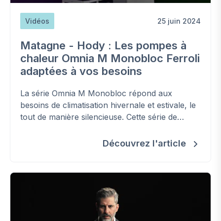
Vidéos
25 juin 2024
Matagne - Hody : Les pompes à
chaleur Omnia M Monobloc Ferroli
adaptées à vos besoins
La série Omnia M Monobloc répond aux
besoins de climatisation hivernale et estivale, le
tout de manière silencieuse. Cette série de
pompes à chaleur peut également être
combinée avec des panneaux photovoltaïques
Découvrez l'article
et/ou une chaudière afin de créer un système
hybride.