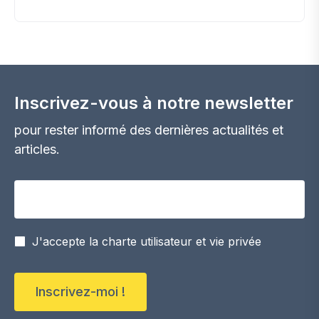
pas ; il est temps d’agir et d’atteindre ensemble
l’objectif de zéro émission de CO2. L’avenir nous
met au défi. Pirrouet®, notre gamme de briques
de parement révolutionnaires négatives en CO2,
allie durabilité et innovation.
Inscrivez-vous à notre newsletter
pour rester informé des dernières actualités et
articles.
Votre adresse email
J'accepte la charte utilisateur et vie privée
Inscrivez-moi !