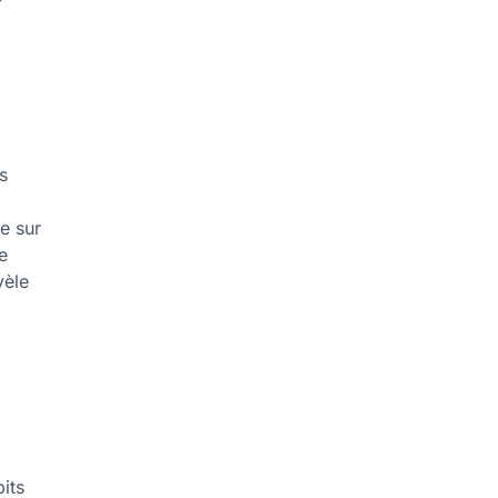
es
e sur
ce
vèle
bits