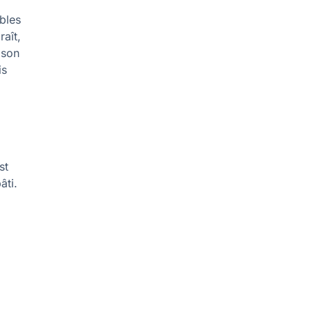
bles
raît,
ison
is
st
âti.
.