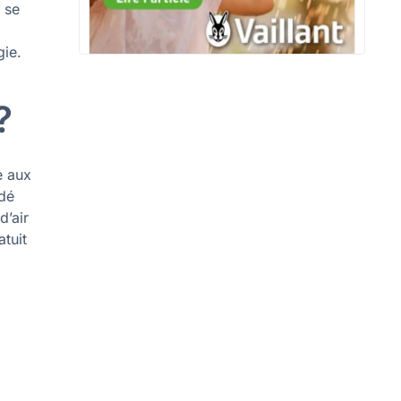
 se
gie.
?
e aux
idé
d’air
atuit