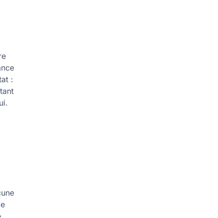
re
mance
at :
tant
ui.
s
cune
de
e