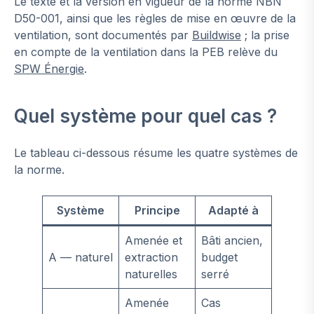
Le texte et la version en vigueur de la norme NBN
D50-001, ainsi que les règles de mise en œuvre de la
ventilation, sont documentés par
Buildwise
; la prise
en compte de la ventilation dans la PEB relève du
SPW Énergie
.
Quel système pour quel cas ?
Le tableau ci-dessous résume les quatre systèmes de
la norme.
Système
Principe
Adapté à
Amenée et
Bâti ancien,
A — naturel
extraction
budget
naturelles
serré
Amenée
Cas