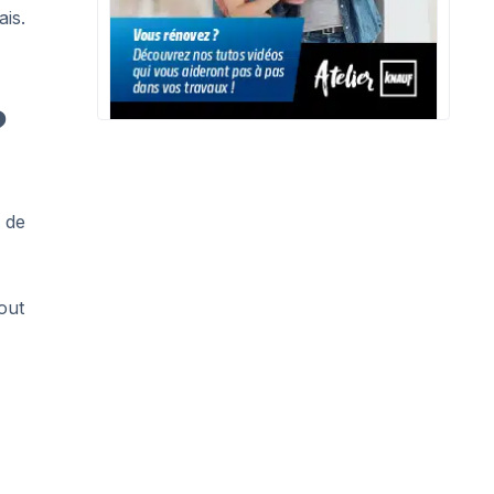
ais.
?
e de
jout