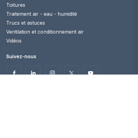
Toitures
Traitement air - eau - humidité
Trucs et astuces
Ventilation et conditionnement air
Vidéos
Suivez-nous
Politique de confidentialité
Disclaimer
© 2026 Maconstruction.be. Tous droits réservés. -
coordination :
Fast Web