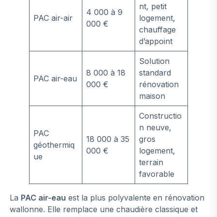
nt, petit
4 000 à 9
PAC air-air
logement,
000 €
chauffage
d’appoint
Solution
8 000 à 18
standard
PAC air-eau
000 €
rénovation
maison
Constructio
n neuve,
PAC
18 000 à 35
gros
géothermiq
000 €
logement,
ue
terrain
favorable
La
PAC air-eau
est la plus polyvalente en rénovation
wallonne. Elle remplace une chaudière classique et