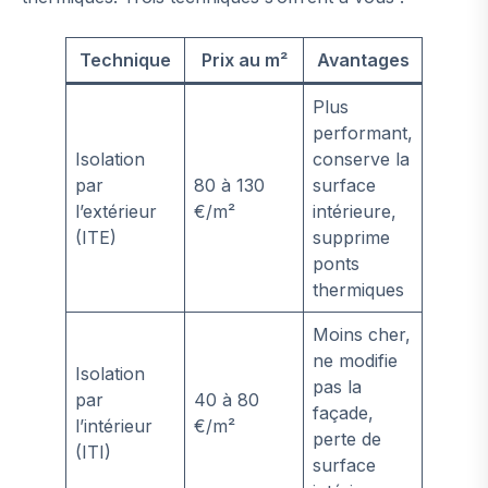
Technique
Prix au m²
Avantages
Plus
performant,
Isolation
conserve la
par
80 à 130
surface
l’extérieur
€/m²
intérieure,
(ITE)
supprime
ponts
thermiques
Moins cher,
ne modifie
Isolation
pas la
par
40 à 80
façade,
l’intérieur
€/m²
perte de
(ITI)
surface