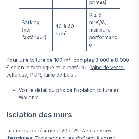
primes)
R ≥ 5
Sarking
m²K/W,
40 à 60
(par
meilleure
€/m²
l’extérieur)
performanc
e
Pour une toiture de 100 m², comptez 3 000 à 8 000
€ selon la technique et le matériau (
laine de verre,
cellulose, PUR, laine de bois
).
Voir le détail du prix de l’isolation toiture en
Wallonie
Isolation des murs
Les murs représentent 20 à 25 % des pertes
thermiques. Trois techniques s’offrent à vous :