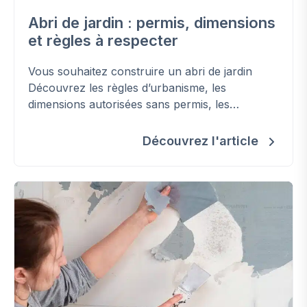
Abri de jardin : permis, dimensions
et règles à respecter
Vous souhaitez construire un abri de jardin
Découvrez les règles d’urbanisme, les
dimensions autorisées sans permis, les
conditions à respecter et les erreurs à éviter
pour installer votre cabanon en toute légalité.
Découvrez l'article