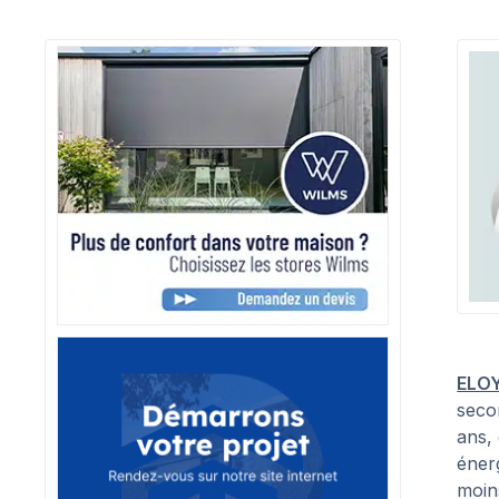
ELO
seco
ans, 
énerg
moin