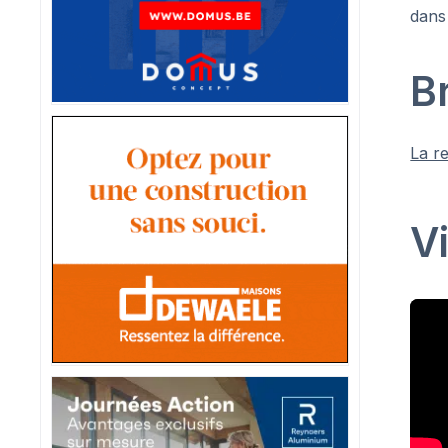
dans
B
La r
V