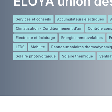
ELOYA union des
Services et conseils
Accumulateurs électriques
Climatisation - Conditionnement d'air
Contrôle con
Electricité et éclairage
Energies renouvelables
E
LEDS
Mobilité
Panneaux solaires thermodynami
Solaire photovoltaïque
Solaire thermique
Ventila