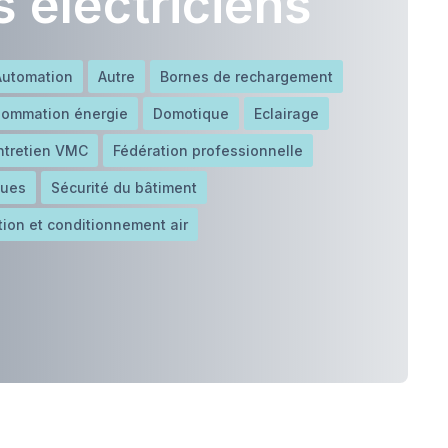
 electriciens
Automation
Autre
Bornes de rechargement
sommation énergie
Domotique
Eclairage
ntretien VMC
Fédération professionnelle
ques
Sécurité du bâtiment
tion et conditionnement air