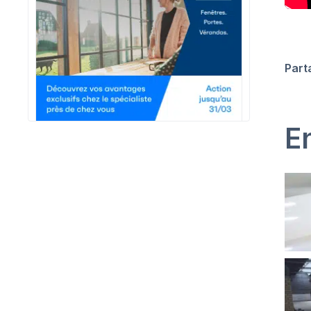
Part
E