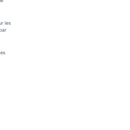
ue
ur les
par
les