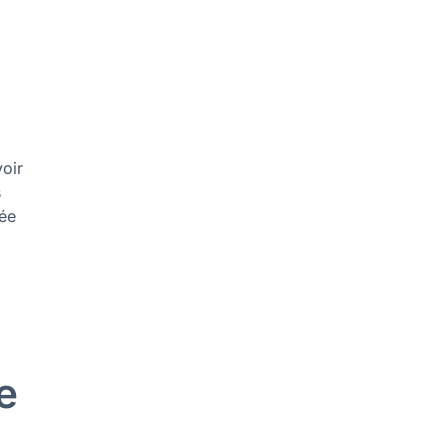
oir
s
dée
e