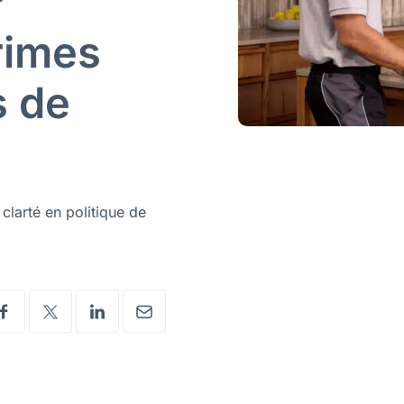
?
rimes
s de
 clarté en politique de