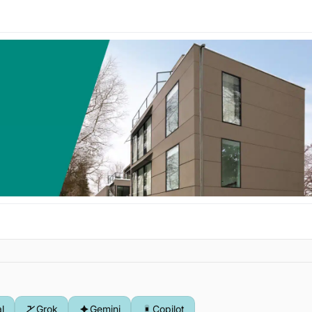
al
Grok
Gemini
Copilot