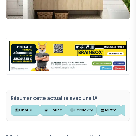
Résumer cette actualité avec une IA
ChatGPT
Claude
Perplexity
Mistral
Gr