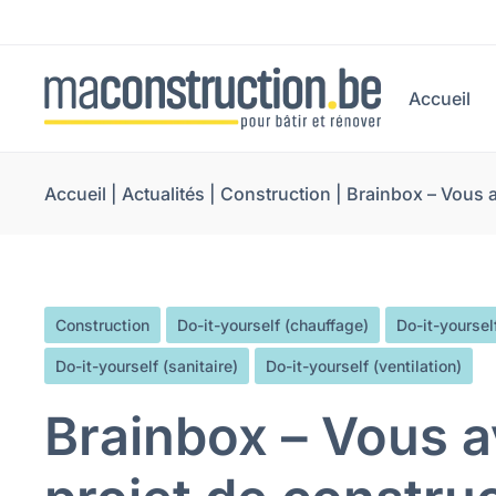
Accueil
Accueil
|
Actualités
|
Construction
|
Brainbox – Vous a
Construction
Do-it-yourself (chauffage)
Do-it-yourself
Do-it-yourself (sanitaire)
Do-it-yourself (ventilation)
Brainbox – Vous 