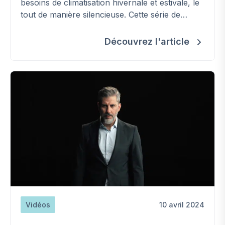
besoins de climatisation hivernale et estivale, le
tout de manière silencieuse. Cette série de
pompes à chaleur peut également être
combinée avec des panneaux photovoltaïques
Découvrez l'article
et/ou une chaudière afin de créer un système
hybride.
Vidéos
10 avril 2024