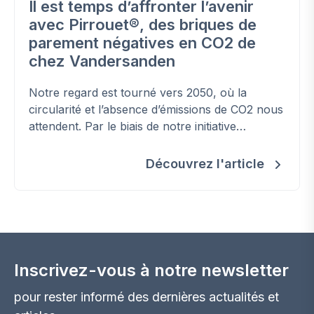
Il est temps d’affronter l’avenir
avec Pirrouet®, des briques de
parement négatives en CO2 de
chez Vandersanden
Notre regard est tourné vers 2050, où la
circularité et l’absence d’émissions de CO2 nous
attendent. Par le biais de notre initiative
Together to Zero, nous transformons ces rêves
durables en une réalité tangible. Rêver ne suffit
Découvrez l'article
pas ; il est temps d’agir et d’atteindre ensemble
l’objectif de zéro émission de CO2. L’avenir nous
met au défi. Pirrouet®, notre gamme de briques
de parement révolutionnaires négatives en CO2,
allie durabilité et innovation.
Inscrivez-vous à notre newsletter
pour rester informé des dernières actualités et