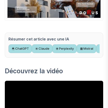
Résumer cet article avec une IA
ChatGPT
Claude
Perplexity
Mistral
Gr
Découvrez la vidéo