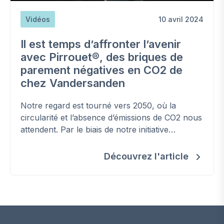
Vidéos
10 avril 2024
Il est temps d’affronter l’avenir
avec Pirrouet®, des briques de
parement négatives en CO2 de
chez Vandersanden
Notre regard est tourné vers 2050, où la
circularité et l’absence d’émissions de CO2 nous
attendent. Par le biais de notre initiative
Together to Zero, nous transformons ces rêves
durables en une réalité tangible. Rêver ne suffit
Découvrez l'article
pas ; il est temps d’agir et d’atteindre ensemble
l’objectif de zéro émission de CO2. L’avenir nous
met au défi. Pirrouet®, notre gamme de briques
de parement révolutionnaires négatives en CO2,
allie durabilité et innovation.