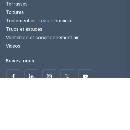
Terrasses
Toitures
Traitement air - eau - humidité
Trucs et astuces
Ventilation et conditionnement air
Vidéos
Suivez-nous
Politique de confidentialité
Disclaimer
© 2026 Maconstruction.be. Tous droits réservés. -
coordination :
Fast Web