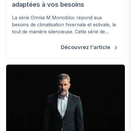
adaptées à vos besoins
La série Omnia M Monobloc répond aux
besoins de climatisation hivernale et estivale, le
tout de manière silencieuse. Cette série de
pompes à chaleur peut également être
combinée avec des panneaux photovoltaïques
Découvrez l'article
et/ou une chaudière afin de créer un système
hybride.