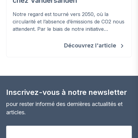
chez Vandersanden
Notre regard est tourné vers 2050, où la
circularité et l’absence d’émissions de CO2 nous
attendent. Par le biais de notre initiative
Together to Zero, nous transformons ces rêves
durables en une réalité tangible. Rêver ne suffit
Découvrez l'article
pas ; il est temps d’agir et d’atteindre ensemble
l’objectif de zéro émission de CO2. L’avenir nous
met au défi. Pirrouet®, notre gamme de briques
de parement révolutionnaires négatives en CO2,
allie durabilité et innovation.
Inscrivez-vous à notre newsletter
pour rester informé des dernières actualités et
articles.
Votre adresse email