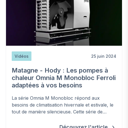
Vidéos
25 juin 2024
Matagne - Hody : Les pompes à
chaleur Omnia M Monobloc Ferroli
adaptées à vos besoins
La série Omnia M Monobloc répond aux
besoins de climatisation hivernale et estivale, le
tout de manière silencieuse. Cette série de
pompes à chaleur peut également être
combinée avec des panneaux photovoltaïques
Découvrez l'article