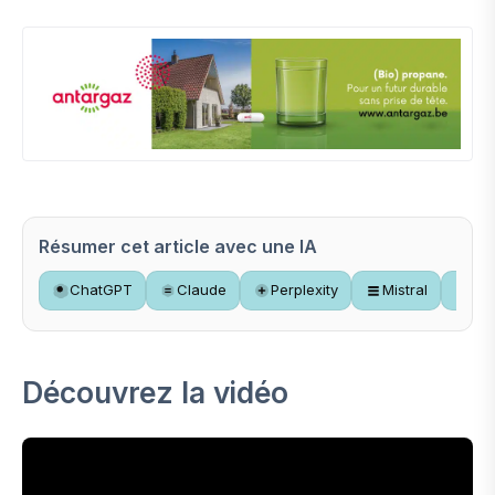
Résumer cet article avec une IA
ChatGPT
Claude
Perplexity
Mistral
Gr
Découvrez la vidéo