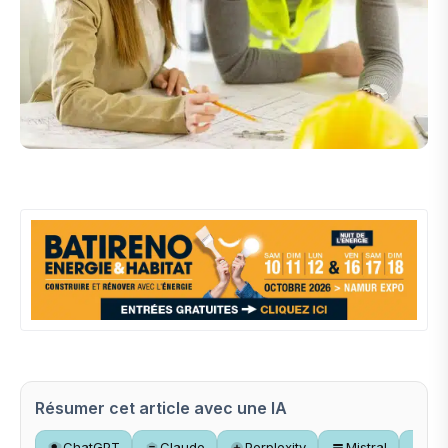
Résumer cet article avec une IA
ChatGPT
Claude
Perplexity
Mistral
Gr