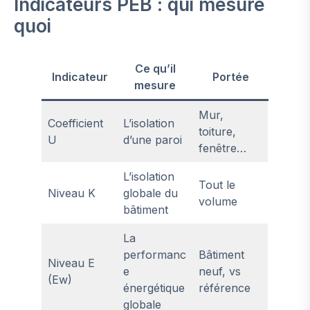
Indicateurs PEB : qui mesure
quoi
Ce qu’il
Indicateur
Portée
mesure
Mur,
Coefficient
L’isolation
toiture,
U
d’une paroi
fenêtre…
L’isolation
Tout le
Niveau K
globale du
volume
bâtiment
La
performanc
Bâtiment
Niveau E
e
neuf, vs
(Ew)
énergétique
référence
globale