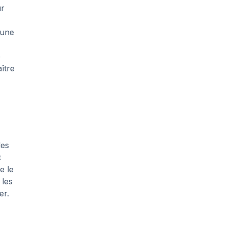
ur
 une
e
ître
des
t
e le
 les
er.