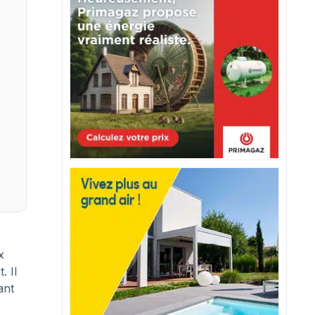
x
. Il
ant