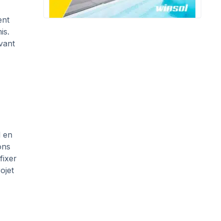
ent
is.
vant
l en
ons
fixer
ojet