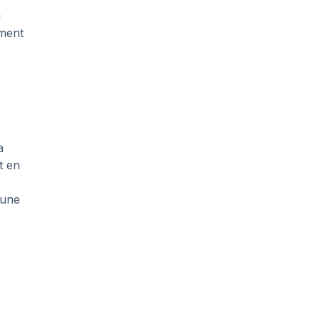
u
mment
a
t en
 une