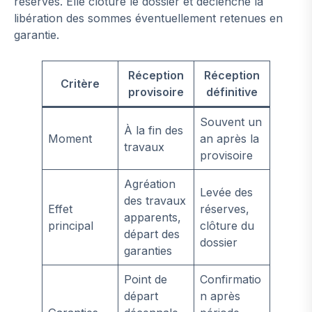
réserves. Elle clôture le dossier et déclenche la
libération des sommes éventuellement retenues en
garantie.
Réception
Réception
Critère
provisoire
définitive
Souvent un
À la fin des
Moment
an après la
travaux
provisoire
Agréation
Levée des
des travaux
Effet
réserves,
apparents,
principal
clôture du
départ des
dossier
garanties
Point de
Confirmatio
départ
n après