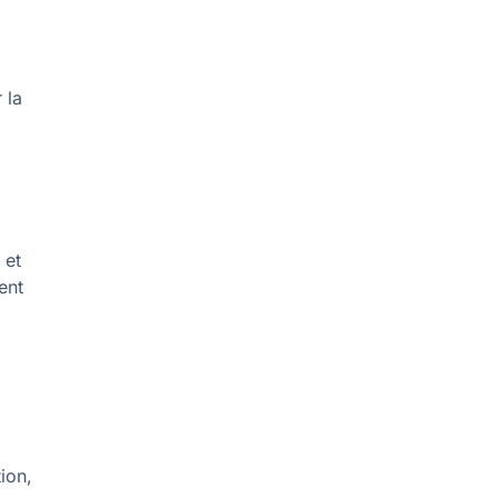
 la
 et
ent
tion,