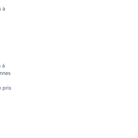
s à
s à
onnes
 pris