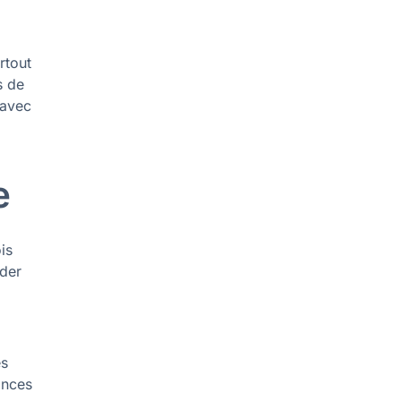
rtout
s de
 avec
e
is
nder
es
ances