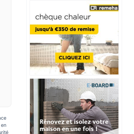
ace
 en
rité