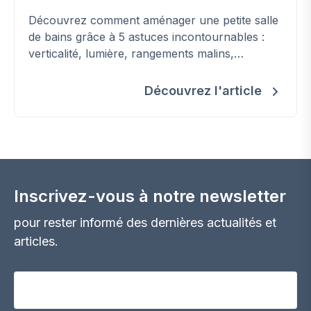
Découvrez comment aménager une petite salle
de bains grâce à 5 astuces incontournables :
verticalité, lumière, rangements malins,
transparence et optimisation de la douche. Un
guide complet pour gagner de l’espace sans
Découvrez l'article
pousser les murs et transformer votre salle
d’eau en pièce pratique et harmonieuse.
Inscrivez-vous à notre newsletter
pour rester informé des dernières actualités et
articles.
Votre adresse email