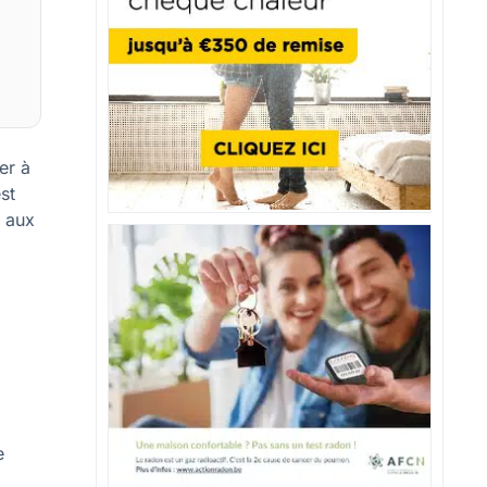
er à
st
e aux
e
s