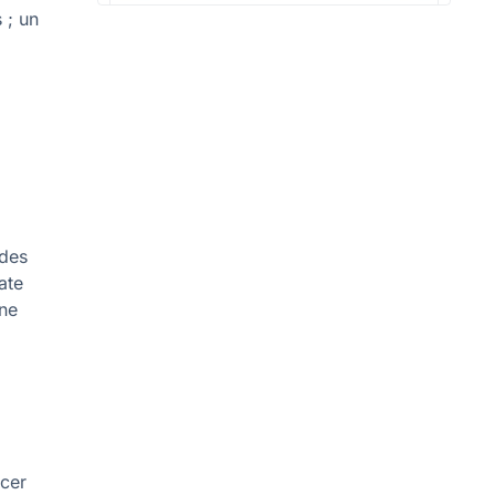
 ; un
 des
ate
 ne
ncer