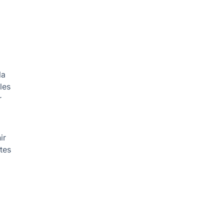
la
les
r
ir
rtes