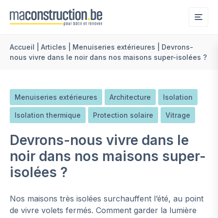
Me
Accueil
|
Articles
|
Menuiseries extérieures
|
Devrons-
nous vivre dans le noir dans nos maisons super-isolées ?
Menuiseries extérieures
Architecture
Isolation
Isolation thermique
Protection solaire
Vitrage
Devrons-nous vivre dans le
noir dans nos maisons super-
isolées ?
Nos maisons très isolées surchauffent l’été, au point
de vivre volets fermés. Comment garder la lumière