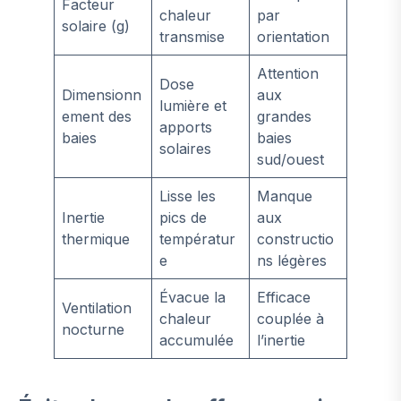
Facteur
chaleur
par
solaire (g)
transmise
orientation
Attention
Dose
Dimensionn
aux
lumière et
ement des
grandes
apports
baies
baies
solaires
sud/ouest
Lisse les
Manque
Inertie
pics de
aux
thermique
températur
constructio
e
ns légères
Évacue la
Efficace
Ventilation
chaleur
couplée à
nocturne
accumulée
l’inertie