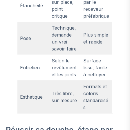
sur place,
par le
Étanchéité
point
receveur
critique
préfabriqué
Technique,
demande
Plus simple
Pose
un vrai
et rapide
savoir-faire
Selon le
Surface
Entretien
revêtement
lisse, facile
et les joints
à nettoyer
Formats et
Très libre,
coloris
Esthétique
sur mesure
standardisé
s
Réussir sa douche, étape par