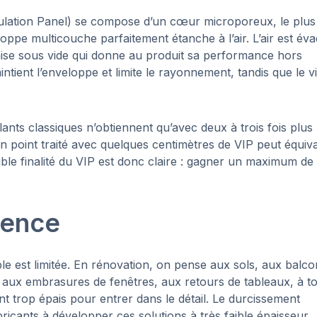
ulation Panel) se compose d’un cœur microporeux, le plus
ppe multicouche parfaitement étanche à l’air. L’air est év
mise sous vide qui donne au produit sa performance hors
ntient l’enveloppe et limite le rayonnement, tandis que le v
lants classiques n’obtiennent qu’avec deux à trois fois plus
u’un point traité avec quelques centimètres de VIP peut équiva
uble finalité du VIP est donc claire : gagner un maximum de
érence
ible est limitée. En rénovation, on pense aux sols, aux balco
, aux embrasures de fenêtres, aux retours de tableaux, à t
ent trop épais pour entrer dans le détail. Le durcissement
ricants à développer ces solutions à très faible épaisseur.