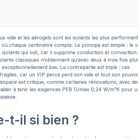
us vide et les aérogels sont les isolants les plus performan
à où chaque centimètre compte. Le principe est simple : le v
s isolants qui soit, car il supprime conduction et convection
lants classiques n’obtiennent qu’avec deux à trois fois plu
exceptionnellement bas. La contrepartie est triple : ces
fragiles, car un VIP percé perd son vide et tout son pouvoi
 l’espace est critique, comme certaines rénovations, avec de
nt aider à tenir les exigences PEB (Umax 0,24 W/m²K pour 
épaisse.
-t-il si bien ?