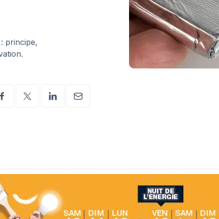
: principe,
vation.