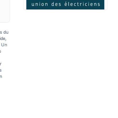
ts du
ide,
. Un
s
r
s
un