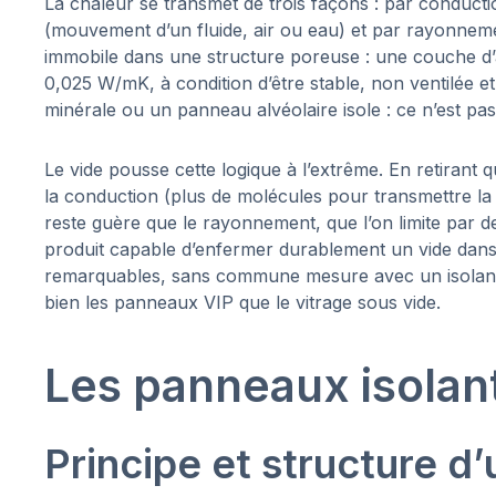
La chaleur se transmet de trois façons : par conduct
(mouvement d’un fluide, air ou eau) et par rayonneme
immobile dans une structure poreuse : une couche d’a
0,025 W/mK, à condition d’être stable, non ventilée e
minérale ou un panneau alvéolaire isole : ce n’est pas la 
Le vide pousse cette logique à l’extrême. En retirant 
la conduction (plus de molécules pour transmettre la c
reste guère que le rayonnement, que l’on limite par
produit capable d’enfermer durablement un vide dans 
remarquables, sans commune mesure avec un isolant tr
bien les panneaux VIP que le vitrage sous vide.
Les panneaux isolant
Principe et structure d’