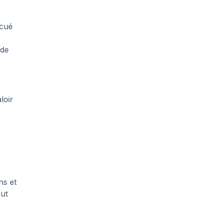
acué
ide
loir
ns et
out