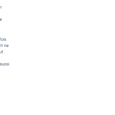
ir
ne
fois
Il ne
ut
aussi