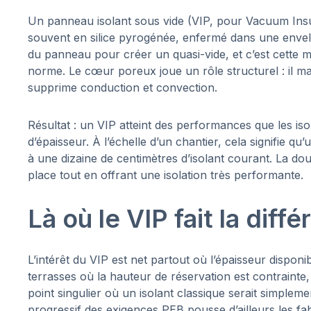
Un panneau isolant sous vide (VIP, pour Vacuum Ins
souvent en silice pyrogénée, enfermé dans une envelo
du panneau pour créer un quasi-vide, et c’est cette 
norme. Le cœur poreux joue un rôle structurel : il mai
supprime conduction et convection.
Résultat : un VIP atteint des performances que les iso
d’épaisseur. À l’échelle d’un chantier, cela signifie q
à une dizaine de centimètres d’isolant courant. La do
place tout en offrant une isolation très performante.
Là où le VIP fait la diff
L’intérêt du VIP est net partout où l’épaisseur dispon
terrasses où la hauteur de réservation est contrainte
point singulier où un isolant classique serait simplem
progressif des exigences PEB pousse d’ailleurs les fab