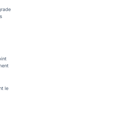
grade
s
int
ement
t le