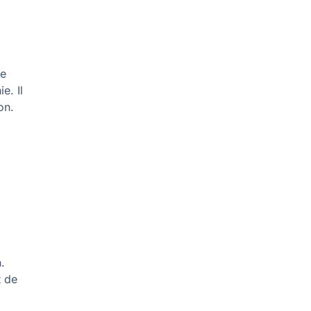
le
e. Il
on.
n.
t de