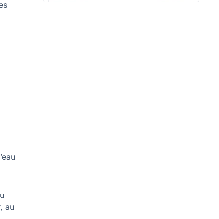
des
l’eau
au
, au