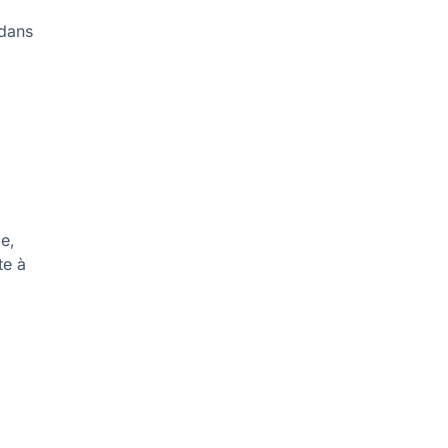
 dans
e,
te à
t