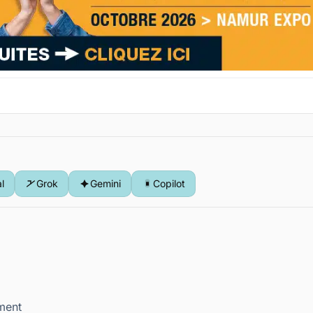
al
Grok
Gemini
Copilot
ment