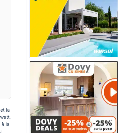
et la
watt,
 à la
ù