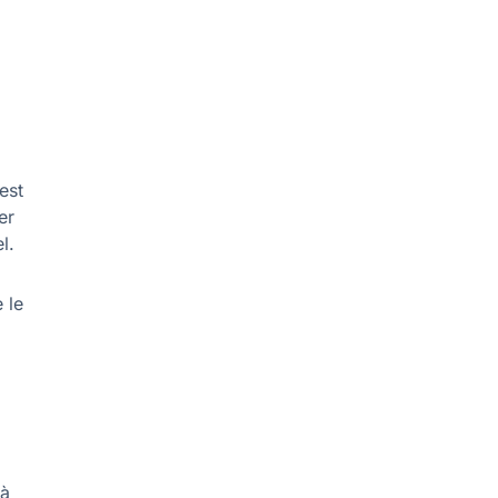
est
er
l.
 le
 à