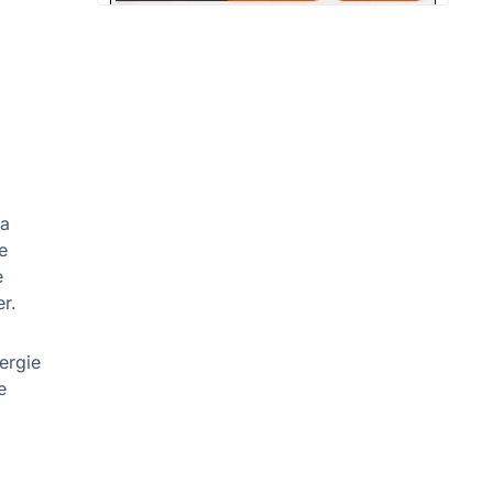
la
e
e
r.
ergie
e