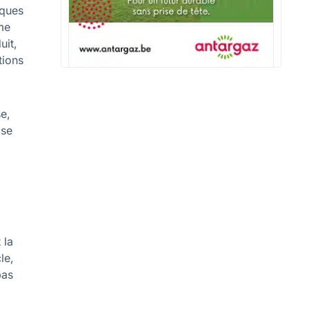
lques
ème
uit,
tions
se,
 se
 la
le,
bas
,