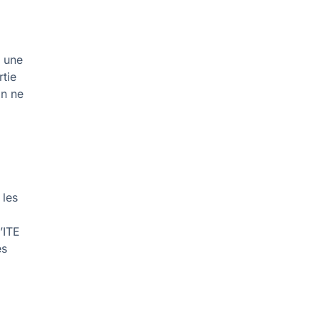
e une
rtie
on ne
 les
’ITE
es