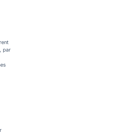
rent
, par
ses
r