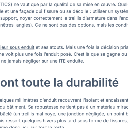
(ETICS) ne vaut que par la qualité de sa mise en œuvre. Que
le et une façade qui fissure ou se décolle : utiliser un syst
support, noyer correctement le treillis d’armature dans l’end
fenêtres, angles). Ce ne sont pas des options, mais les condi
rieur sous enduit
et ses atouts. Mais une fois la décision pri
 ne voit plus une fois l’enduit posé. C’est là que se gagne ou
 ne jamais négliger sur une ITE enduite.
ont toute la durabilité
lques millimètres d’enduit recouvrent l’isolant et encaissent
 du bâtiment. Sa robustesse ne tient pas à un matériau mirac
âclé (un treillis mal noyé, une jonction négligée, un point 
ais ressort quelques hivers plus tard sous forme de fissures
me donc, ici, sur tout le reste.