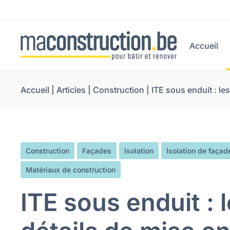
Accueil
Accueil
|
Articles
|
Construction
|
ITE sous enduit : le
Construction
Façades
Isolation
Isolation de façad
Matériaux de construction
ITE sous enduit : 