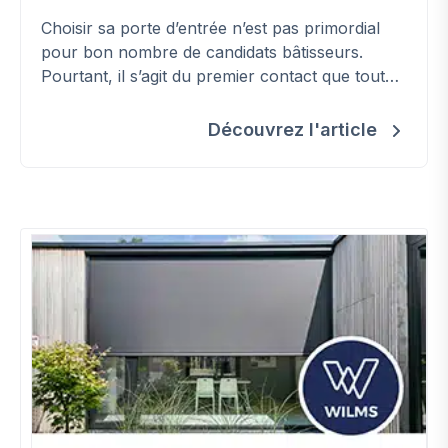
Choisir sa porte d’entrée n’est pas primordial
pour bon nombre de candidats bâtisseurs.
Pourtant, il s’agit du premier contact que tout
visiteur aura avec votre bâtiment. Outre ce
critère esthétique, elle devra répondre à des
Découvrez l'article
performances en termes d’isolation et
d‘étanchéité à l’air, d’acoustique ou encore de
vue. Il s’agit de différents critères qui ont tous
leur importance.