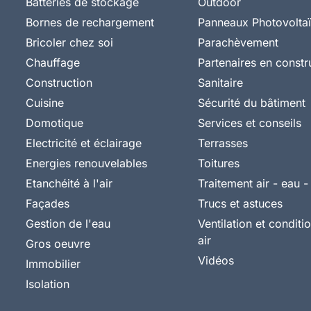
Batteries de stockage
Outdoor
Bornes de rechargement
Panneaux Photovolta
Bricoler chez soi
Parachèvement
Chauffage
Partenaires en constr
Construction
Sanitaire
Cuisine
Sécurité du bâtiment
Domotique
Services et conseils
Electricité et éclairage
Terrasses
Energies renouvelables
Toitures
Etanchéité à l'air
Traitement air - eau -
Façades
Trucs et astuces
Gestion de l'eau
Ventilation et condit
air
Gros oeuvre
Vidéos
Immobilier
Isolation