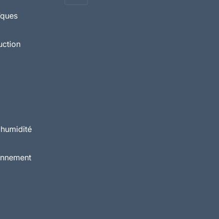
ïques
uction
 humidité
ionnement