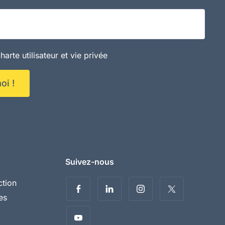
ail
harte utilisateur et vie privée
oi !
Suivez-nous
ction
es