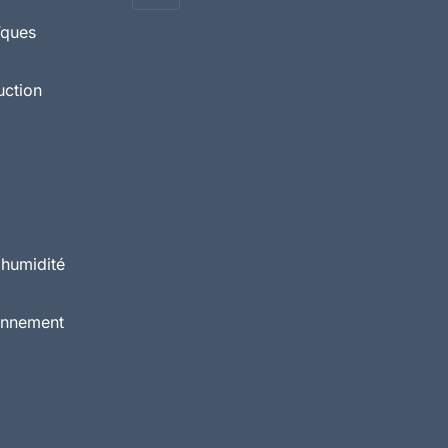
ïques
uction
 humidité
ionnement