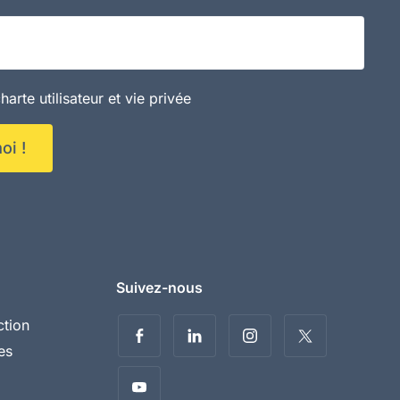
ail
harte utilisateur et vie privée
oi !
Suivez-nous
ction
es