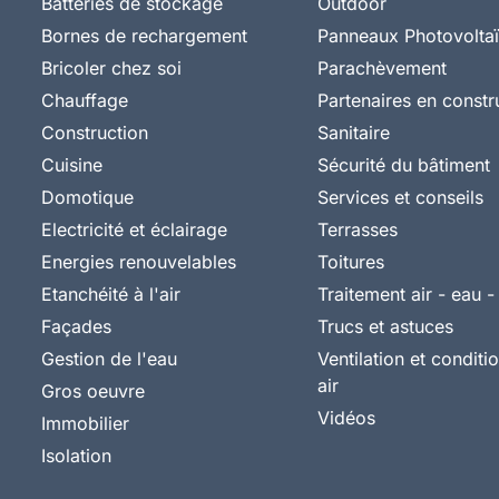
Batteries de stockage
Outdoor
Bornes de rechargement
Panneaux Photovolta
Bricoler chez soi
Parachèvement
Chauffage
Partenaires en constr
Construction
Sanitaire
Cuisine
Sécurité du bâtiment
Domotique
Services et conseils
Electricité et éclairage
Terrasses
Energies renouvelables
Toitures
Etanchéité à l'air
Traitement air - eau -
Façades
Trucs et astuces
Gestion de l'eau
Ventilation et condit
air
Gros oeuvre
Vidéos
Immobilier
Isolation