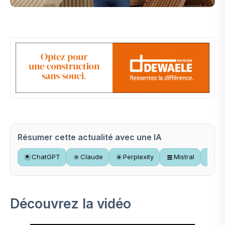
Résumer cette actualité avec une IA
ChatGPT
Claude
Perplexity
Mistral
Gr
Découvrez la vidéo