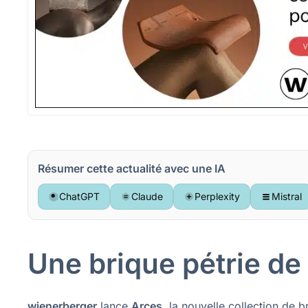
Résumer cette actualité avec une IA
ChatGPT
Claude
Perplexity
Mistral
Une brique pétrie de
wienerberger
lance
Arces,
la nouvelle collection de 