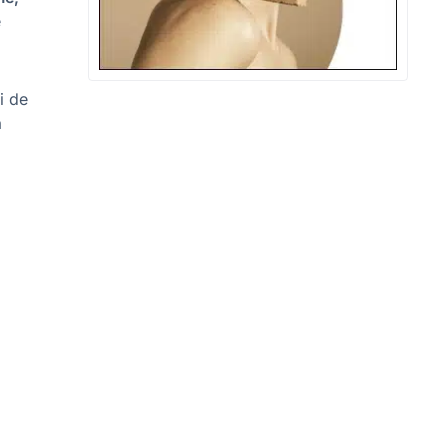
e
i de
n