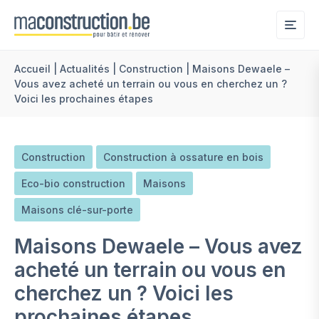
Me
Accueil
|
Actualités
|
Construction
|
Maisons Dewaele –
Vous avez acheté un terrain ou vous en cherchez un ?
Voici les prochaines étapes
Construction
Construction à ossature en bois
Eco-bio construction
Maisons
Maisons clé-sur-porte
Maisons Dewaele – Vous avez
acheté un terrain ou vous en
cherchez un ? Voici les
prochaines étapes