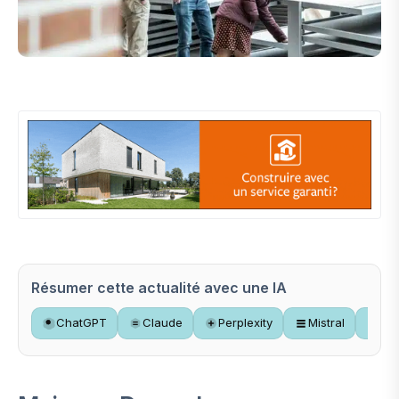
Résumer cette actualité avec une IA
ChatGPT
Claude
Perplexity
Mistral
Gr