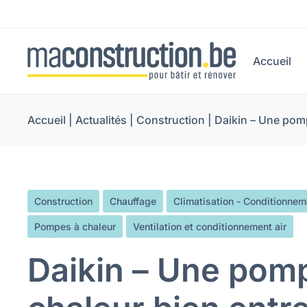
Accueil
Accueil
|
Actualités
|
Construction
|
Daikin – Une pomp
Construction
Chauffage
Climatisation - Conditionnem
Pompes à chaleur
Ventilation et conditionnement air
Daikin – Une pom