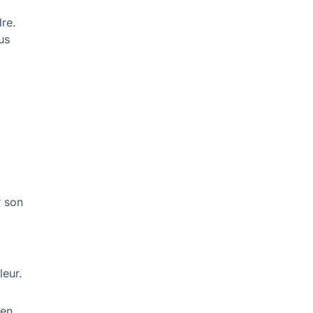
dre.
us
r son
leur.
 en