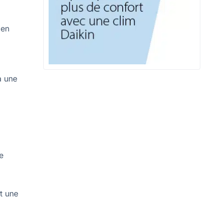
ien
à une
e
t une