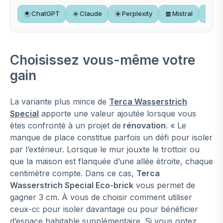
ChatGPT
Claude
Perplexity
Mistral
Gr
Choisissez vous-même votre
gain
La variante plus mince de
Terca Wasserstrich
Special
apporte une valeur ajoutée lorsque vous
êtes confronté à un projet de
rénovation
. « Le
manque de place constitue parfois un défi pour isoler
par l’extérieur. Lorsque le mur jouxte le trottoir ou
que la maison est flanquée d’une allée étroite, chaque
centimètre compte. Dans ce cas,
Terca
Wasserstrich Special Eco-brick
vous permet de
gagner 3 cm. À vous de choisir comment utiliser
ceux-ci: pour isoler davantage ou pour bénéficier
d’espace habitable supplémentaire. Si vous optez