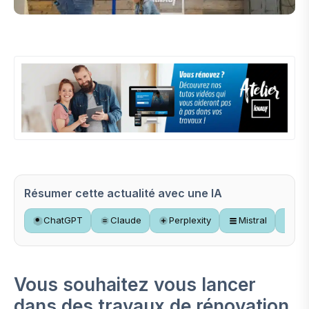
Résumer cette actualité avec une IA
ChatGPT
Claude
Perplexity
Mistral
Gr
Vous souhaitez vous lancer
dans des travaux de rénovation