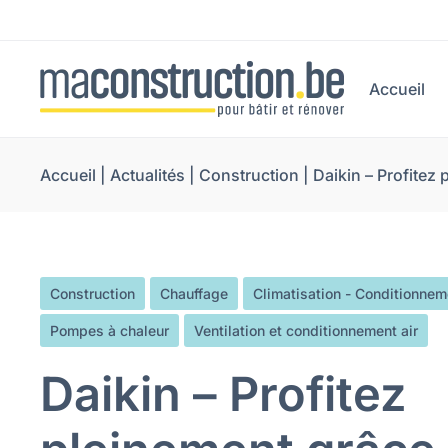
Accueil
Accueil
|
Actualités
|
Construction
|
Daikin – Profitez 
Construction
Chauffage
Climatisation - Conditionnem
Pompes à chaleur
Ventilation et conditionnement air
Daikin – Profitez