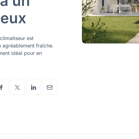
 à un
ieux
climatiseur est
n agréablement fraîche.
ment idéal pour en