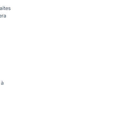
aites
era
 à