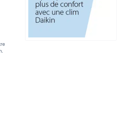
tre
n.