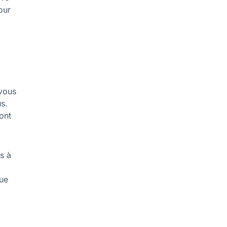
our
 vous
s.
ont
s à
que