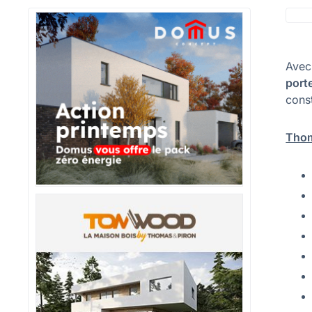
Avec
port
const
Thom