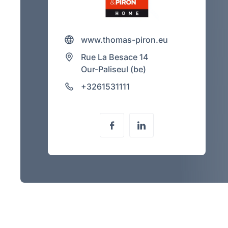
www.thomas-piron.eu
Rue La Besace 14
Our-Paliseul (be)
+3261531111