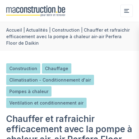
Me
Accueil
|
Actualités
|
Construction
|
Chauffer et rafraichir
efficacement avec la pompe à chaleur air-air Perfera
Floor de Daikin
Construction
Chauffage
Climatisation - Conditionnement d'air
Pompes à chaleur
Ventilation et conditionnement air
Chauffer et rafraichir
efficacement avec la pompe à